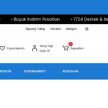
• Büyük İndirim Fırsatları
• 7/24 Destek & İletişi
Sipariş Takip
Yardım
İletişim
0
Giriş Yap
Favorilerim
Sepetim
Üye Ol
ÜRÜNLER
SÜPERMARKET
AKSESUAR