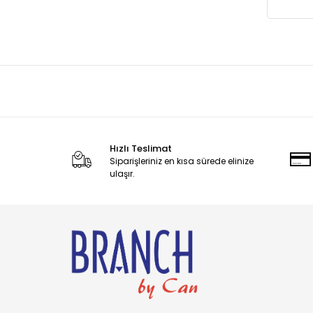
Cadbury
Candy
Carambar
CARAMİA
Caress
Carol
Cetaphil
Hızlı Teslimat
Siparişleriniz en kısa sürede elinize
CHARM
ulaşır.
Charms
Chattem
Chupa Chups
Clorox
Coca-Cola
Colgate