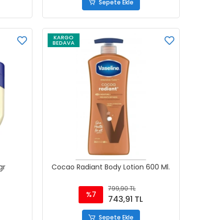
Sepete Ekle
KARGO
BEDAVA
gr
Cocao Radiant Body Lotion 600 Ml.
799,90 TL
%7
743,91 TL
Sepete Ekle