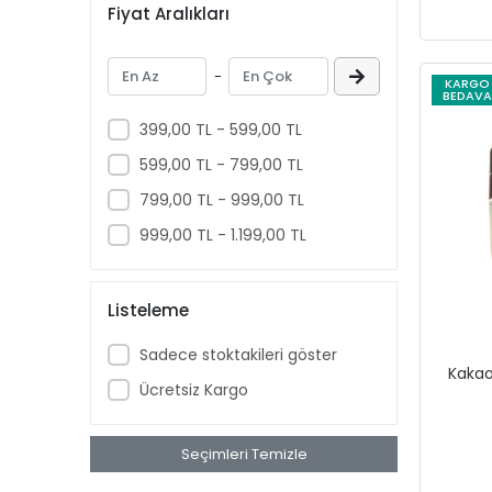
Fiyat Aralıkları
Aspercreme
Aussie
-
KARGO
Aveeno Baby
BEDAVA
Ban
399,00 TL - 599,00 TL
banana
599,00 TL - 799,00 TL
Banana Boat
799,00 TL - 999,00 TL
Band Aid
999,00 TL - 1.199,00 TL
benadryl
BETTY CROCKER
Listeleme
bluey
Sadece stoktakileri göster
BOB
Kakao
Ücretsiz Kargo
BOUNCE
Buffalo
Seçimleri Temizle
BURT'S