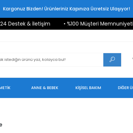
Kargonuz Bizden! Ürünleriniz Kapınıza Ücretsiz Ulaşıyor!
estek & İletişim
• %100 Müşteri Memnuniyeti
METİK
ANNE & BEBEK
KİŞİSEL BAKIM
DİĞER 
e