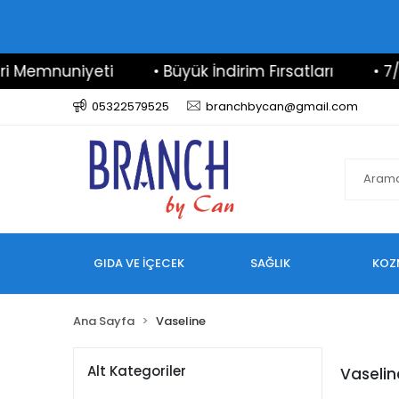
emnuniyeti
• Büyük İndirim Fırsatları
• 7/24 D
05322579525
branchbycan@gmail.com
GIDA VE İÇECEK
SAĞLIK
KOZ
Ana Sayfa
Vaseline
Alt Kategoriler
Vaselin