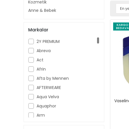
Kozmetik
Anne & Bebek
KARGO
BEDAVA
Markalar
2Y PREMIUM
Abreva
Act
Afrin
Afta by Mennen
AFTERWEARE
Aqua Velva
Vaselin
Aquaphor
Arm
Armoral