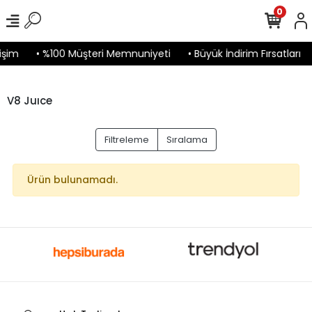
0
işim
• %100 Müşteri Memnuniyeti
• Büyük İndirim Fırsatları
V8 Juıce
Filtreleme
Sıralama
Ürün bulunamadı.