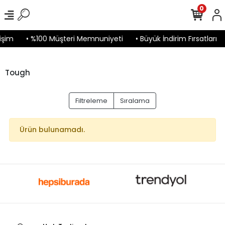
0
işim
• %100 Müşteri Memnuniyeti
• Büyük İndirim Fırsatları
Tough
Filtreleme
Sıralama
Ürün bulunamadı.