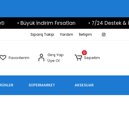
• Büyük İndirim Fırsatları
• 7/24 Destek & İlet
Sipariş Takip
Yardım
İletişim
0
Giriş Yap
Favorilerim
Sepetim
Üye Ol
ÜRÜNLER
SÜPERMARKET
AKSESUAR