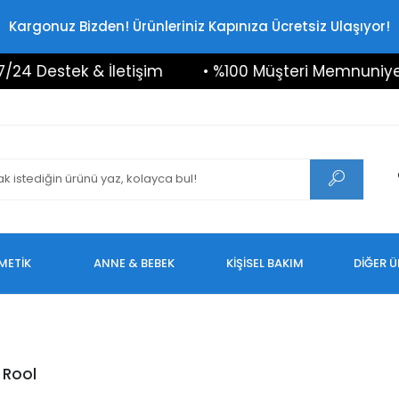
Kargonuz Bizden! Ürünleriniz Kapınıza Ücretsiz Ulaşıyor!
24 Destek & İletişim
• %100 Müşteri Memnuniyeti
METİK
ANNE & BEBEK
KİŞİSEL BAKIM
DİĞER 
 Rool