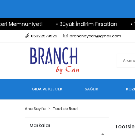
i Memnuniyeti
• Büyük İndirim Fırsatları
• 7/
05322579525
branchbycan@gmail.com
GIDA VE İÇECEK
SAĞLIK
KOZ
Ana Sayfa
Tootsie Rool
Markalar
Tootsie