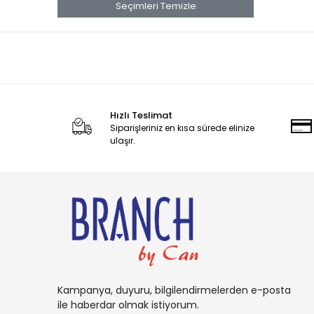
banana
Seçimleri Temizle
Banana Boat
Band Aid
benadryl
BETTY CROCKER
Hızlı Teslimat
bluey
Siparişleriniz en kısa sürede elinize
BOB
ulaşır.
BOUNCE
Buffalo
BURT'S
Cadbury
Candy
Carambar
Kampanya, duyuru, bilgilendirmelerden e-posta
CARAMİA
ile haberdar olmak istiyorum.