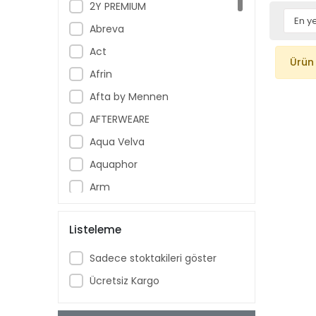
2Y PREMIUM
Abreva
Act
Ürün
Afrin
Afta by Mennen
AFTERWEARE
Aqua Velva
Aquaphor
Arm
Armoral
Listeleme
Aspercreme
Aussie
Sadece stoktakileri göster
Aveeno Baby
Ücretsiz Kargo
Ban