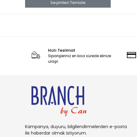
banana
Seçimleri Temizle
Banana Boat
Band Aid
benadryl
BETTY CROCKER
Hızlı Teslimat
bluey
Siparişleriniz en kısa sürede elinize
BOB
ulaşır.
BOUNCE
Buffalo
BURT'S
Cadbury
Candy
Carambar
Kampanya, duyuru, bilgilendirmelerden e-posta
CARAMİA
ile haberdar olmak istiyorum.