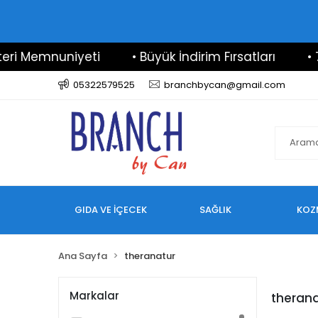
ri Memnuniyeti
• Büyük İndirim Fırsatları
• 7/
05322579525
branchbycan@gmail.com
GIDA VE İÇECEK
SAĞLIK
KOZ
Ana Sayfa
theranatur
Markalar
therana