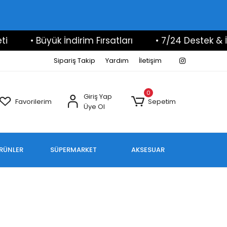
• Büyük İndirim Fırsatları
• 7/24 Destek & İle
Sipariş Takip
Yardım
İletişim
0
Giriş Yap
Favorilerim
Sepetim
Üye Ol
ÜRÜNLER
SÜPERMARKET
AKSESUAR