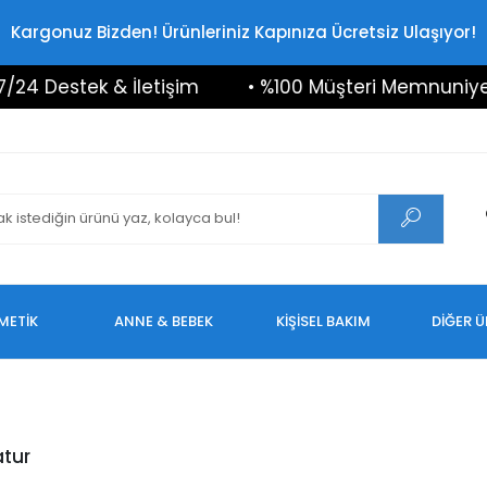
Kargonuz Bizden! Ürünleriniz Kapınıza Ücretsiz Ulaşıyor!
24 Destek & İletişim
• %100 Müşteri Memnuniyeti
METİK
ANNE & BEBEK
KİŞİSEL BAKIM
DİĞER 
tur