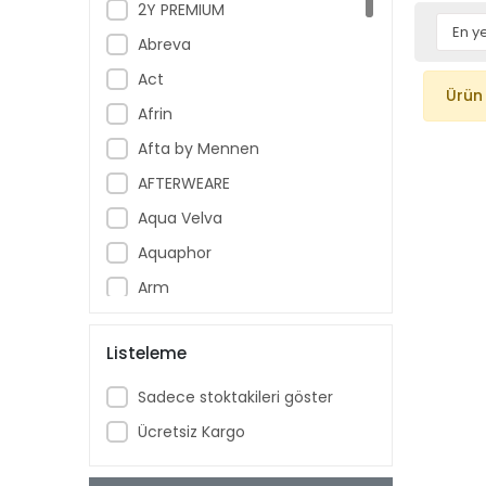
2Y PREMIUM
Abreva
Act
Ürün
Afrin
Afta by Mennen
AFTERWEARE
Aqua Velva
Aquaphor
Arm
Armoral
Listeleme
Aspercreme
Aussie
Sadece stoktakileri göster
Aveeno Baby
Ücretsiz Kargo
Ban