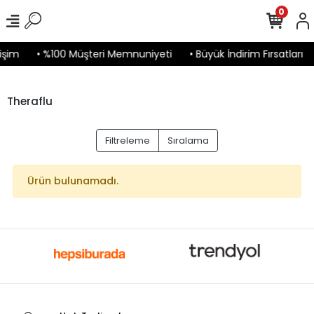
0
işim
• %100 Müşteri Memnuniyeti
• Büyük İndirim Fırsatları
Theraflu
Filtreleme
Sıralama
Ürün bulunamadı.