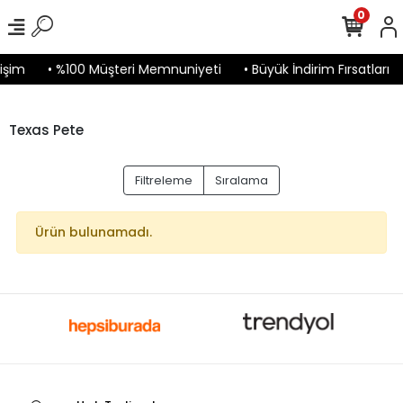
0
işim
• %100 Müşteri Memnuniyeti
• Büyük İndirim Fırsatları
Texas Pete
Filtreleme
Sıralama
Ürün bulunamadı.