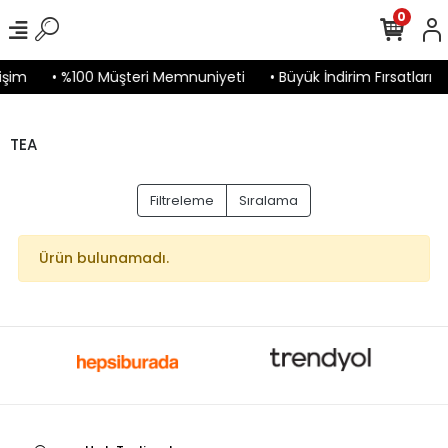
0
işim
• %100 Müşteri Memnuniyeti
• Büyük İndirim Fırsatları
TEA
Filtreleme
Sıralama
Ürün bulunamadı.