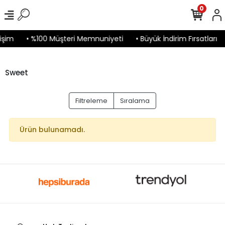
0
işim
• %100 Müşteri Memnuniyeti
• Büyük İndirim Fırsatları
Sweet
Filtreleme
Sıralama
Ürün bulunamadı.