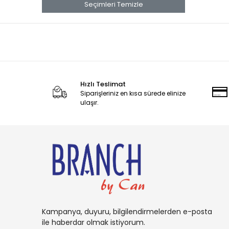
banana
Seçimleri Temizle
Banana Boat
Band Aid
benadryl
BETTY CROCKER
Hızlı Teslimat
bluey
Siparişleriniz en kısa sürede elinize
BOB
ulaşır.
BOUNCE
Buffalo
BURT'S
Cadbury
Candy
Carambar
Kampanya, duyuru, bilgilendirmelerden e-posta
CARAMİA
ile haberdar olmak istiyorum.