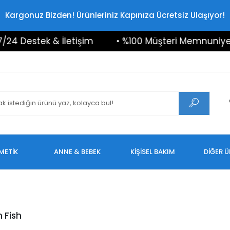
Kargonuz Bizden! Ürünleriniz Kapınıza Ücretsiz Ulaşıyor!
4 Destek & İletişim
• %100 Müşteri Memnuniyeti
METİK
ANNE & BEBEK
KİŞİSEL BAKIM
DİĞER 
 Fish