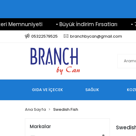
i Memnuniyeti
• Büyük İndirim Fırsatları
• 7/2
05322579525
branchbycan@gmail.com
GIDA VE İÇECEK
SAĞLIK
KOZ
Ana Sayfa
Swedish Fish
Markalar
Swedish