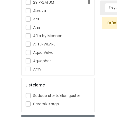
2Y PREMIUM
Abreva
Act
Ürün
Afrin
Afta by Mennen
AFTERWEARE
Aqua Velva
Aquaphor
Arm
Armoral
Listeleme
Aspercreme
Aussie
Sadece stoktakileri göster
Aveeno Baby
Ücretsiz Kargo
Ban