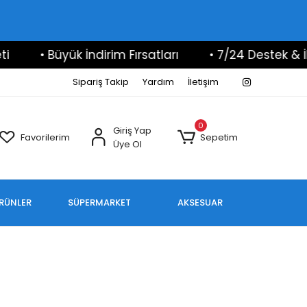
• Büyük İndirim Fırsatları
• 7/24 Destek & İlet
Sipariş Takip
Yardım
İletişim
0
Giriş Yap
Favorilerim
Sepetim
Üye Ol
ÜRÜNLER
SÜPERMARKET
AKSESUAR