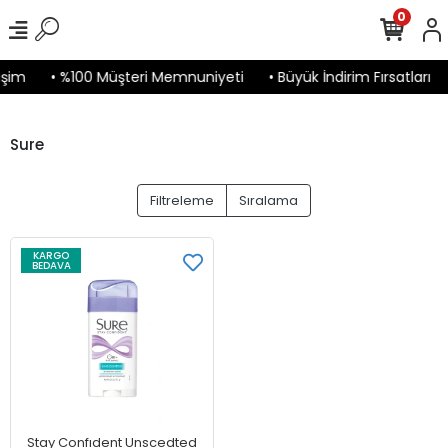
0
işim
• %100 Müşteri Memnuniyeti
• Büyük İndirim Fırsatları
Sure
Filtreleme
Sıralama
KARGO
BEDAVA
Stay Confıdent Unscedted