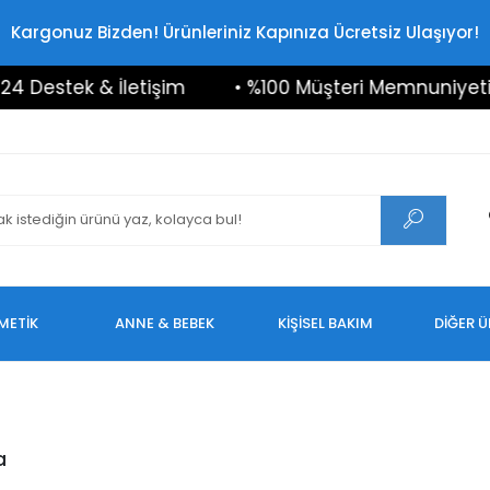
Kargonuz Bizden! Ürünleriniz Kapınıza Ücretsiz Ulaşıyor!
estek & İletişim
• %100 Müşteri Memnuniyeti
METİK
ANNE & BEBEK
KİŞİSEL BAKIM
DİĞER 
a