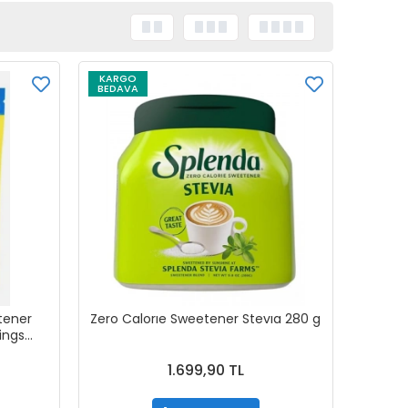
KARGO
BEDAVA
tener
Zero Calorıe Sweetener Stevıa 280 g
ings
1.699,90 TL