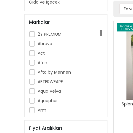
Gıda ve İçecek
Markalar
KARGO
BEDAVA
2Y PREMIUM
Abreva
Act
Afrin
Afta by Mennen
AFTERWEARE
Aqua Velva
Aquaphor
Splen
Arm
Armoral
Fiyat Aralıkları
Aspercreme