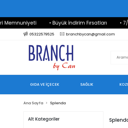
emnuniyeti
• Büyük İndirim Fırsatları
• 7/24 D
05322579525
branchbycan@gmail.com
GIDA VE İÇECEK
SAĞLIK
KOZ
Ana Sayfa
Splenda
Alt Kategoriler
Splend