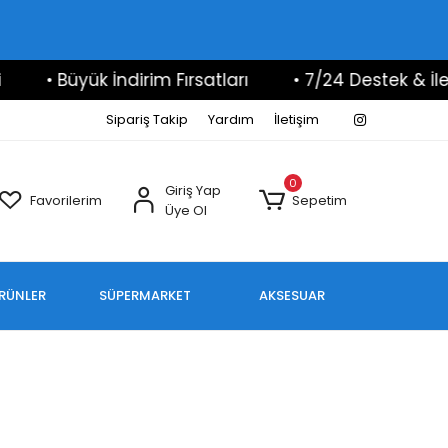
• Büyük İndirim Fırsatları
• 7/24 Destek & İletişi
Sipariş Takip
Yardım
İletişim
0
Giriş Yap
Favorilerim
Sepetim
Üye Ol
ÜRÜNLER
SÜPERMARKET
AKSESUAR