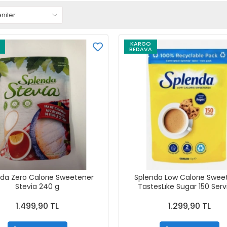
KARGO
BEDAVA
da Zero Calorıe Sweetener
Splenda Low Calorıe Swee
Stevia 240 g
TastesLıke Sugar 150 Serv
Granulated 75 g
1.499,90 TL
1.299,90 TL