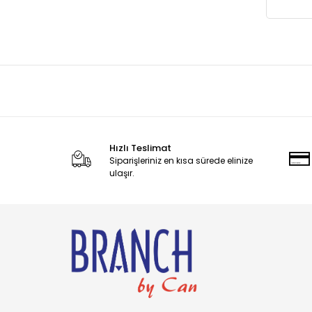
Candy
Carambar
CARAMİA
Caress
Carol
Cetaphil
CHARM
Hızlı Teslimat
Siparişleriniz en kısa sürede elinize
Charms
ulaşır.
Chattem
Chupa Chups
Clorox
Coca-Cola
Colgate
Comet