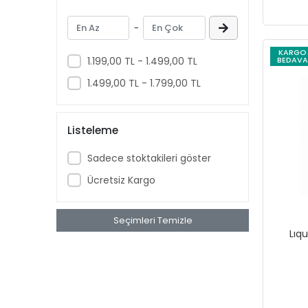
Aussie
-
Aveeno Baby
KARGO
Ban
1.199,00 TL - 1.499,00 TL
BEDAVA
banana
1.499,00 TL - 1.799,00 TL
Banana Boat
Band Aid
Listeleme
benadryl
Sadece stoktakileri göster
BETTY CROCKER
Ücretsiz Kargo
bluey
BOB
Seçimleri Temizle
BOUNCE
Lıq
Buffalo
BURT'S
Cadbury