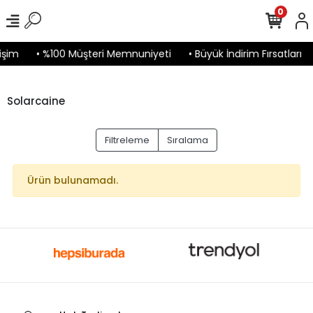
0
işim
• %100 Müşteri Memnuniyeti
• Büyük İndirim Fırsatları
Solarcaine
Filtreleme
Sıralama
Ürün bulunamadı.