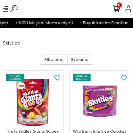
0
işim
• %100 Müşteri Memnuniyeti
• Büyük İndirim Fırsatları
Skittles
Filtreleme
Sıralama
KARGO
KARGO
BEDAVA
BEDAVA
Fruits Skittles Giants Gooey
Wild Berry Bite Size Candies