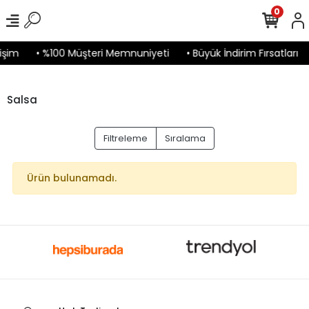
0
işim
• %100 Müşteri Memnuniyeti
• Büyük İndirim Fırsatları
Salsa
Filtreleme
Sıralama
Ürün bulunamadı.