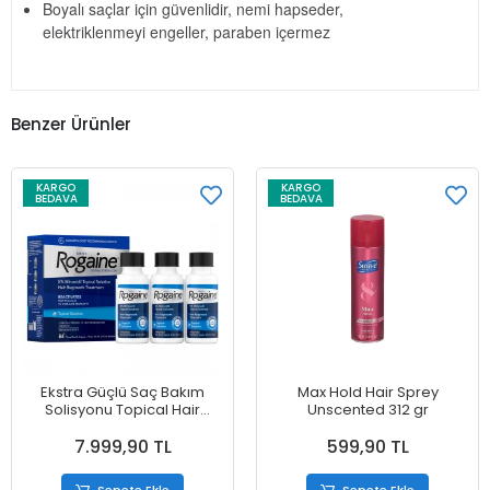
Boyalı saçlar için güvenlidir, nemi hapseder,
elektriklenmeyi engeller, paraben içermez
Benzer Ürünler
KARGO
KARGO
BEDAVA
BEDAVA
Ekstra Güçlü Saç Bakım
Max Hold Hair Sprey
Solisyonu Topical Hair
Unscented 312 gr
Regrowth Treatment
7.999,90 TL
599,90 TL
Reactıvates 3 lü Set