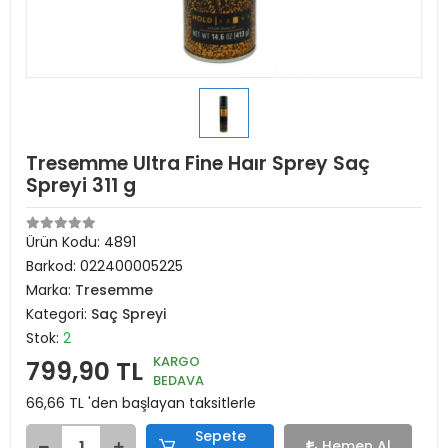
Tresemme Ultra Fine Haır Sprey Saç
Spreyi 311 g
Ürün Kodu:
4891
Barkod:
022400005225
Marka:
Tresemme
Kategori:
Saç Spreyi
Stok:
2
KARGO
799,90 TL
BEDAVA
66,66 TL 'den başlayan taksitlerle
Sepete
Hemen Al