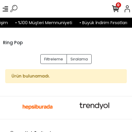
0
işim
• %100 Müşteri Memnuniyeti
• Büyük İndirim Fırsatları
Ring Pop
Filtreleme
Sıralama
Ürün bulunamadı.