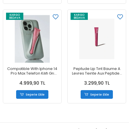
KARGO
KARGO
BEDAVA
BEDAVA
Compatible With Iphone 14
Peptude Lip Tınt Baume A
Pro Max Telefon Kılıfı Grı
Levres Teınte Aux Peptıdes
Renk
Rasspberry Jelly Dudak
4.999,90 TL
3.299,90 TL
Kremi 10 ml
Sepete Ekle
Sepete Ekle