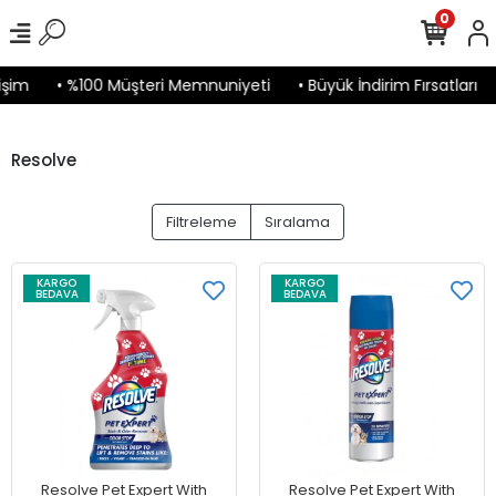
0
işim
• %100 Müşteri Memnuniyeti
• Büyük İndirim Fırsatları
Resolve
Filtreleme
Sıralama
KARGO
KARGO
BEDAVA
BEDAVA
Resolve Pet Expert With
Resolve Pet Expert With