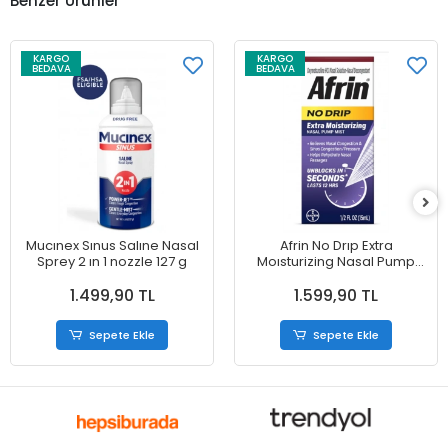
Benzer Ürünler
KARGO
KARGO
BEDAVA
BEDAVA
Mucınex Sınus Salıne Nasal
Afrin No Drıp Extra
Sprey 2 ın 1 nozzle 127 g
Moısturizing Nasal Pump
Mıst 15 ml
1.499,90 TL
1.599,90 TL
Sepete Ekle
Sepete Ekle