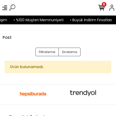
0
işim
• %100 Müşteri Memnuniyeti
• Büyük İndirim Fırsatları
Post
Filtreleme
Sıralama
Ürün bulunamadı.