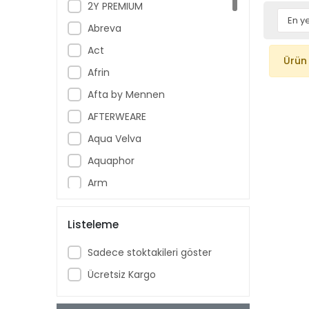
2Y PREMIUM
Abreva
Act
Ürün
Afrin
Afta by Mennen
AFTERWEARE
Aqua Velva
Aquaphor
Arm
Armoral
Listeleme
Aspercreme
Aussie
Sadece stoktakileri göster
Aveeno Baby
Ücretsiz Kargo
Ban