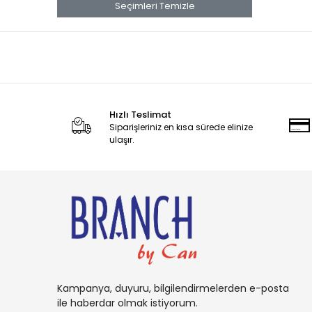
banana
Seçimleri Temizle
Banana Boat
Band Aid
benadryl
BETTY CROCKER
Hızlı Teslimat
bluey
Siparişleriniz en kısa sürede elinize
BOB
ulaşır.
BOUNCE
Buffalo
BURT'S
Cadbury
Candy
Carambar
Kampanya, duyuru, bilgilendirmelerden e-posta
CARAMİA
ile haberdar olmak istiyorum.