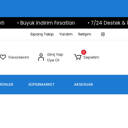
• Büyük İndirim Fırsatları
• 7/24 Destek & İlet
Sipariş Takip
Yardım
İletişim
0
Giriş Yap
Favorilerim
Sepetim
Üye Ol
ÜRÜNLER
SÜPERMARKET
AKSESUAR