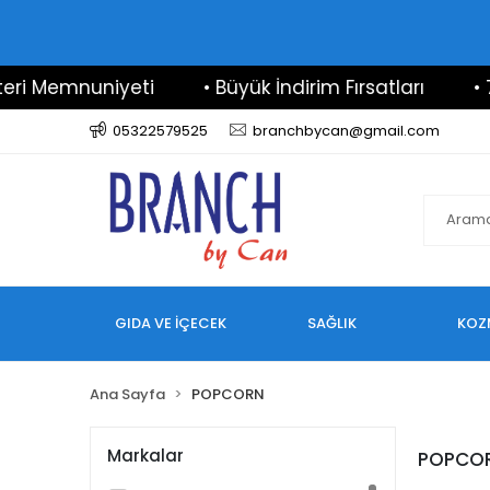
i Memnuniyeti
• Büyük İndirim Fırsatları
• 7/
05322579525
branchbycan@gmail.com
GIDA VE İÇECEK
SAĞLIK
KOZ
Ana Sayfa
POPCORN
Markalar
POPCO