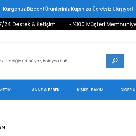
Kargonuz Bizden! Ürünleriniz Kapınıza Ücretsiz Ulaşıyor!
24 Destek & İletişim
• %100 Müşteri Memnuniyeti
METİK
ANNE & BEBEK
KİŞİSEL BAKIM
DİĞER 
RN