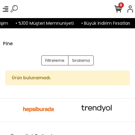
0
işim
• %100 Müşteri Memnuniyeti
• Büyük İndirim Fırsatları
Pine
Filtreleme
Sıralama
Ürün bulunamadı.