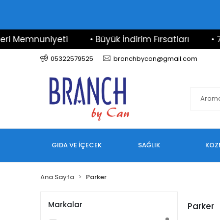
i Memnuniyeti
• Büyük İndirim Fırsatları
• 7/2
05322579525
branchbycan@gmail.com
GIDA VE İÇECEK
SAĞLIK
KOZ
Ana Sayfa
Parker
Markalar
Parker