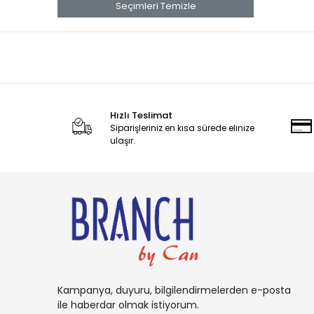
banana
Seçimleri Temizle
Banana Boat
Band Aid
benadryl
BETTY CROCKER
Hızlı Teslimat
bluey
Siparişleriniz en kısa sürede elinize
BOB
ulaşır.
BOUNCE
Buffalo
BURT'S
Cadbury
Candy
Carambar
Kampanya, duyuru, bilgilendirmelerden e-posta
CARAMİA
ile haberdar olmak istiyorum.