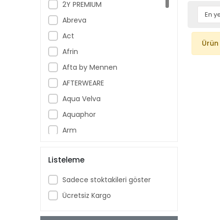
2Y PREMIUM
Abreva
Act
Ürün
Afrin
Afta by Mennen
AFTERWEARE
Aqua Velva
Aquaphor
Arm
Armoral
Listeleme
Aspercreme
Aussie
Sadece stoktakileri göster
Aveeno Baby
Ücretsiz Kargo
Ban