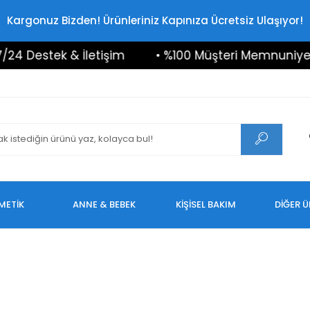
Kargonuz Bizden! Ürünleriniz Kapınıza Ücretsiz Ulaşıyor!
4 Destek & İletişim
• %100 Müşteri Memnuniyeti
METİK
ANNE & BEBEK
KİŞİSEL BAKIM
DİĞER 