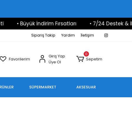
• Büyük İndirim Fırsatları
• 7/24 Destek & İlet
Sipariş Takip
Yardım
İletişim
0
Giriş Yap
Favorilerim
Sepetim
Üye Ol
ÜRÜNLER
SÜPERMARKET
AKSESUAR