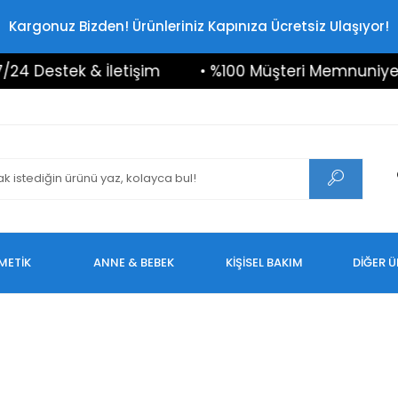
Kargonuz Bizden! Ürünleriniz Kapınıza Ücretsiz Ulaşıyor!
4 Destek & İletişim
• %100 Müşteri Memnuniyeti
METİK
ANNE & BEBEK
KİŞİSEL BAKIM
DİĞER 