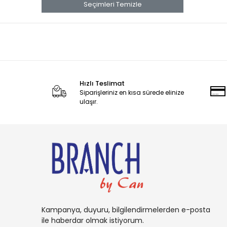
banana
Seçimleri Temizle
Banana Boat
Band Aid
benadryl
BETTY CROCKER
Hızlı Teslimat
bluey
Siparişleriniz en kısa sürede elinize
BOB
ulaşır.
BOUNCE
Buffalo
BURT'S
Cadbury
Candy
Carambar
Kampanya, duyuru, bilgilendirmelerden e-posta
CARAMİA
ile haberdar olmak istiyorum.