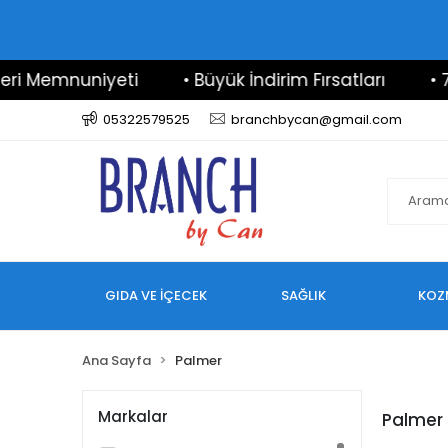
i Memnuniyeti
• Büyük İndirim Fırsatları
• 7/2
05322579525
branchbycan@gmail.com
GIDA VE İÇECEK
SAĞLIK
KOZ
Ana Sayfa
Palmer
Markalar
Palmer