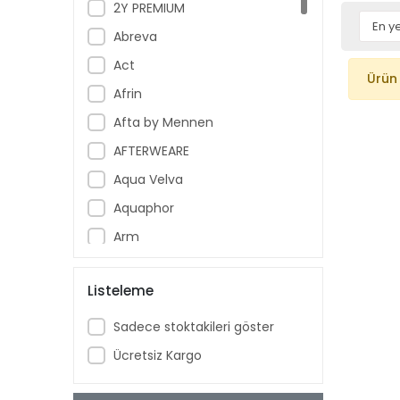
2Y PREMIUM
Abreva
Act
Ürün
Afrin
Afta by Mennen
AFTERWEARE
Aqua Velva
Aquaphor
Arm
Armoral
Listeleme
Aspercreme
Aussie
Sadece stoktakileri göster
Aveeno Baby
Ücretsiz Kargo
Ban