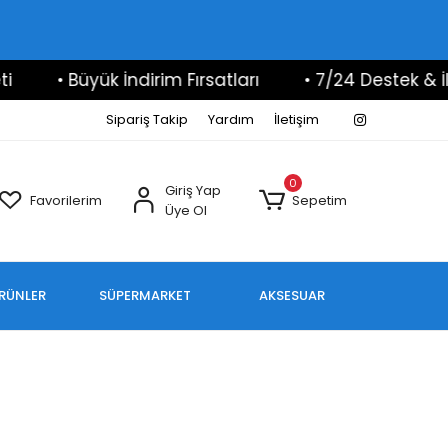
• Büyük İndirim Fırsatları
• 7/24 Destek & İlet
Sipariş Takip
Yardım
İletişim
0
Giriş Yap
Favorilerim
Sepetim
Üye Ol
ÜRÜNLER
SÜPERMARKET
AKSESUAR