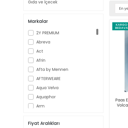
Gıda ve İçecek
Markalar
KARGO
BEDAVA
2Y PREMIUM
Abreva
Act
Afrin
Afta by Mennen
AFTERWEARE
Aqua Velva
Aquaphor
Paas 
Volca
Arm
Armoral
Fiyat Aralıkları
Aspercreme