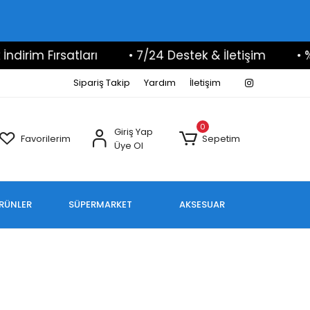
rim Fırsatları
• 7/24 Destek & İletişim
• %10
Sipariş Takip
Yardım
İletişim
0
Giriş Yap
Favorilerim
Sepetim
Üye Ol
ÜRÜNLER
SÜPERMARKET
AKSESUAR