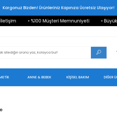
Kargonuz Bizden! Ürünleriniz Kapınıza Ücretsiz Ulaşıyor!
işim
• %100 Müşteri Memnuniyeti
• Büyük İndi
METİK
ANNE & BEBEK
KİŞİSEL BAKIM
DİĞER 
e