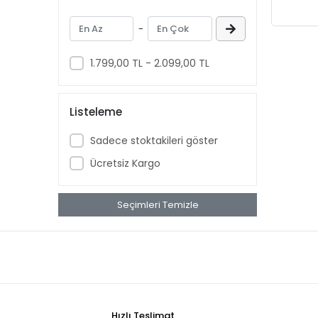
Aussie
-
Aveeno Baby
Ban
1.799,00 TL - 2.099,00 TL
banana
Banana Boat
Listeleme
Band Aid
Sadece stoktakileri göster
benadryl
Ücretsiz Kargo
BETTY CROCKER
bluey
Seçimleri Temizle
BOB
BOUNCE
Buffalo
BURT'S
Cadbury
Hızlı Teslimat