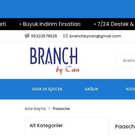
• Büyük İndirim Fırsatları
• 7/24 Destek & İlet
05322579525
branchbycan@gmail.com
GIDA VE İÇECEK
SAĞLIK
KOZ
Ana Sayfa
Paasche
Alt Kategoriler
Paasch