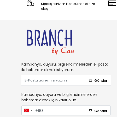
Siparişleriniz en kısa sürede elinize
Candy
ulaşır.
Carambar
CARAMİA
Caress
Carol
Cetaphil
CHARM
Charms
Kampanya, duyuru, bilgilendirmelerden e-posta
ile haberdar olmak istiyorum.
Chattem
Chupa Chups
Gönder
Clorox
Kampanya, duyuru ve bilgilendirmelerden
Coca-Cola
haberdar olmak için kayıt olun.
Colgate
Gönder
Comet