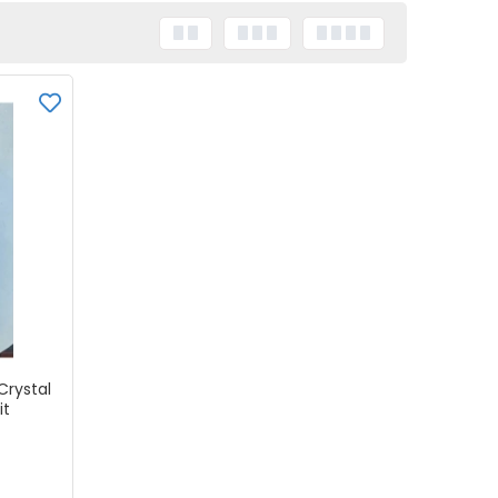
Crystal
it