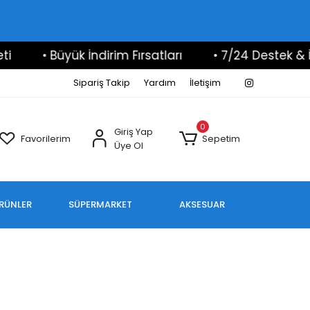
• Büyük İndirim Fırsatları
• 7/24 Destek & İlet
Sipariş Takip
Yardım
İletişim
0
Giriş Yap
Favorilerim
Sepetim
Üye Ol
ÜRÜNLER
SÜPERMARKET
AKSESUAR