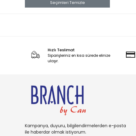
banana
Seçimleri Temizle
Banana Boat
Band Aid
benadryl
BETTY CROCKER
Hızlı Teslimat
bluey
Siparişleriniz en kısa sürede elinize
BOB
ulaşır.
BOUNCE
Buffalo
BURT'S
Cadbury
Candy
Carambar
Kampanya, duyuru, bilgilendirmelerden e-posta
CARAMİA
ile haberdar olmak istiyorum.