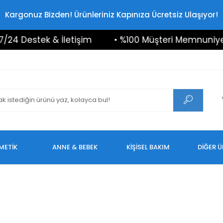
Kargonuz Bizden! Ürünleriniz Kapınıza Ücretsiz Ulaşıyor!
24 Destek & İletişim
• %100 Müşteri Memnuniyeti
METİK
ANNE & BEBEK
KİŞİSEL BAKIM
DİĞER 