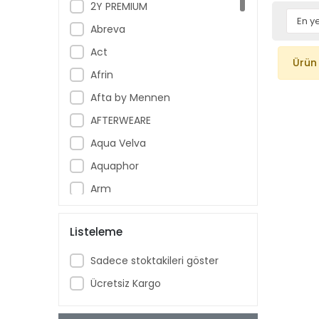
2Y PREMIUM
Abreva
Act
Ürün
Afrin
Afta by Mennen
AFTERWEARE
Aqua Velva
Aquaphor
Arm
Armoral
Listeleme
Aspercreme
Aussie
Sadece stoktakileri göster
Aveeno Baby
Ücretsiz Kargo
Ban