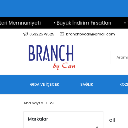
i Memnuniyeti
• Büyük İndirim Fırsatları
• 7/
05322579525
branchbycan@gmail.com
GIDA VE İÇECEK
SAĞLIK
KOZ
Ana Sayfa
oil
Markalar
oil