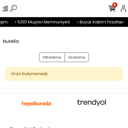
0
işim
• %100 Müşteri Memnuniyeti
• Büyük İndirim Fırsatları
Nutella
Filtreleme
Sıralama
Ürün bulunamadı.