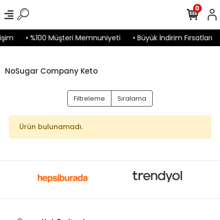
0
işim
• %100 Müşteri Memnuniyeti
• Büyük İndirim Fırsatları
NoSugar Company Keto
Filtreleme
Sıralama
Ürün bulunamadı.