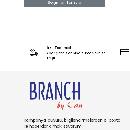
banana
Seçimleri Temizle
Banana Boat
Band Aid
benadryl
BETTY CROCKER
Hızlı Teslimat
bluey
Siparişleriniz en kısa sürede elinize
BOB
ulaşır.
BOUNCE
Buffalo
BURT'S
Cadbury
Candy
Carambar
Kampanya, duyuru, bilgilendirmelerden e-posta
CARAMİA
ile haberdar olmak istiyorum.