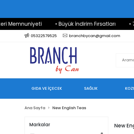
i Memnuniyeti
• Büyük İndirim Fırsatları
• 7/2
05322579525
branchbycan@gmail.com
GIDA VE İÇECEK
SAĞLIK
KOZ
Ana Sayfa
New English Teas
Markalar
New Eng