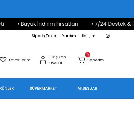
• Büyük İndirim Fırsatları
• 7/24 Destek & İlet
Sipariş Takip
Yardım
İletişim
0
Giriş Yap
Favorilerim
Sepetim
Üye Ol
ÜRÜNLER
SÜPERMARKET
AKSESUAR