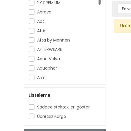
2Y PREMIUM
Abreva
Act
Ürün
Afrin
Afta by Mennen
AFTERWEARE
Aqua Velva
Aquaphor
Arm
Armoral
Listeleme
Aspercreme
Aussie
Sadece stoktakileri göster
Aveeno Baby
Ücretsiz Kargo
Ban