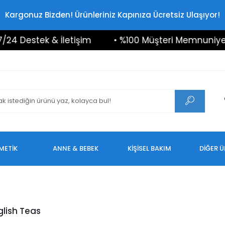
Kargonuz Bizden! Ürünleriniz Kapınıza Ücretsiz Ulaşıyor!
4 Destek & İletişim
• %100 Müşteri Memnuniyeti
METİK
ANNE & BEBEK
KİŞİSEL BAKIM
DİĞER 
lish Teas