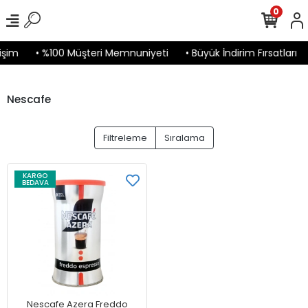
0
işim
• %100 Müşteri Memnuniyeti
• Büyük İndirim Fırsatları
Nescafe
Filtreleme
Sıralama
KARGO
BEDAVA
Nescafe Azera Freddo