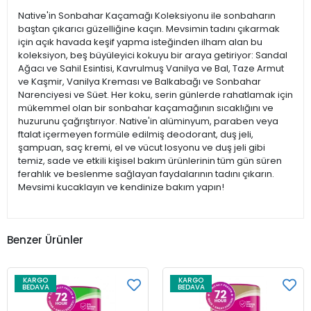
Native'in Sonbahar Kaçamağı Koleksiyonu ile sonbaharın
baştan çıkarıcı güzelliğine kaçın. Mevsimin tadını çıkarmak
için açık havada keşif yapma isteğinden ilham alan bu
koleksiyon, beş büyüleyici kokuyu bir araya getiriyor: Sandal
Ağacı ve Sahil Esintisi, Kavrulmuş Vanilya ve Bal, Taze Armut
ve Kaşmir, Vanilya Kreması ve Balkabağı ve Sonbahar
Narenciyesi ve Süet. Her koku, serin günlerde rahatlamak için
mükemmel olan bir sonbahar kaçamağının sıcaklığını ve
huzurunu çağrıştırıyor. Native'in alüminyum, paraben veya
ftalat içermeyen formüle edilmiş deodorant, duş jeli,
şampuan, saç kremi, el ve vücut losyonu ve duş jeli gibi
temiz, sade ve etkili kişisel bakım ürünlerinin tüm gün süren
ferahlık ve beslenme sağlayan faydalarının tadını çıkarın.
Mevsimi kucaklayın ve kendinize bakım yapın!
Benzer Ürünler
KARGO
KARGO
BEDAVA
BEDAVA