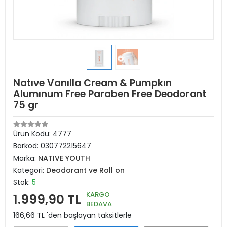
Natıve Vanılla Cream & Pumpkın
Alumınum Free Paraben Free Deodorant
75 gr
Ürün Kodu:
4777
Barkod:
030772215647
Marka:
NATIVE YOUTH
Kategori:
Deodorant ve Roll on
Stok:
5
KARGO
1.999,90 TL
BEDAVA
166,66 TL 'den başlayan taksitlerle