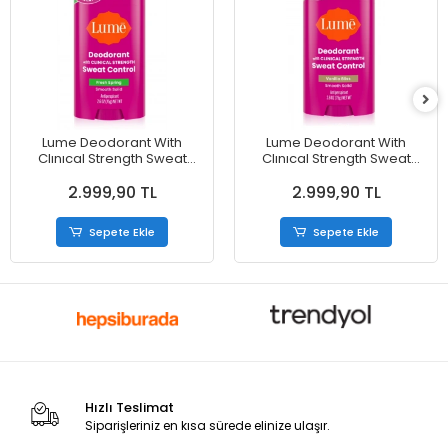
Lume Deodorant With
Lume Deodorant With
Clınıcal Strength Sweat
Clınıcal Strength Sweat
Control Fresh Spring
Control Vanilla Bliss Smooth
2.999,90 TL
2.999,90 TL
Smooth Solid Antiperspirant
Solid Antiperspirant
Deodorant 75 g
Deodorant 75 g
Sepete Ekle
Sepete Ekle
Hızlı Teslimat
Siparişleriniz en kısa sürede elinize ulaşır.