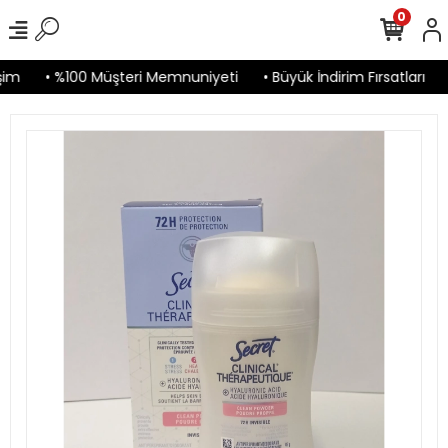
0
im
• %100 Müşteri Memnuniyeti
• Büyük İndirim Fırsatları