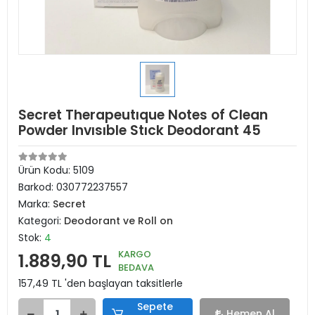
Secret Therapeutıque Notes of Clean
Powder Invısıble Stıck Deodorant 45
Ürün Kodu:
5109
Barkod:
030772237557
Marka:
Secret
Kategori:
Deodorant ve Roll on
Stok:
4
KARGO
1.889,90 TL
BEDAVA
157,49 TL 'den başlayan taksitlerle
Sepete
Hemen Al