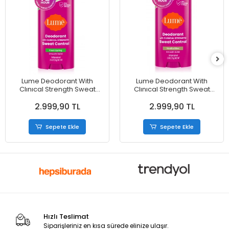
Lume Deodorant With
Lume Deodorant With
Clınıcal Strength Sweat
Clınıcal Strength Sweat
Control Fresh Spring
Control Vanilla Bliss Smooth
2.999,90 TL
2.999,90 TL
Smooth Solid Antiperspirant
Solid Antiperspirant
Deodorant 75 g
Deodorant 75 g
Sepete Ekle
Sepete Ekle
Hızlı Teslimat
Siparişleriniz en kısa sürede elinize ulaşır.