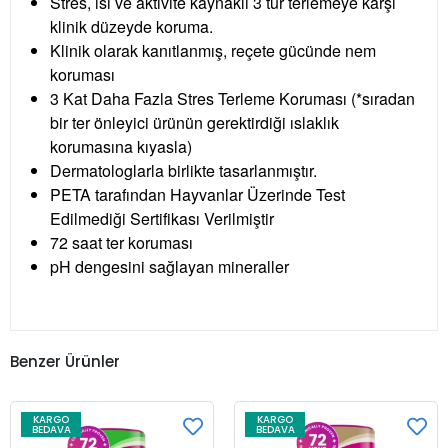
Stres, ısı ve aktivite kaynaklı 3 tür terlemeye karşı
klinik düzeyde koruma.
Klinik olarak kanıtlanmış, reçete gücünde nem
koruması
3 Kat Daha Fazla Stres Terleme Koruması (*sıradan
bir ter önleyici ürünün gerektirdiği ıslaklık
korumasına kıyasla)
Dermatologlarla birlikte tasarlanmıştır.
PETA tarafından Hayvanlar Üzerinde Test
Edilmediği Sertifikası Verilmiştir
72 saat ter koruması
pH dengesini sağlayan mineraller
Benzer Ürünler
KARGO
KARGO
BEDAVA
BEDAVA