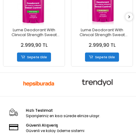
Lume Deodorant With
Lume Deodorant With
Clınıcal Strength Sweat
Clınıcal Strength Sweat
Control Fresh Spring
Control Vanilla Bliss Smooth
2.999,90 TL
2.999,90 TL
Smooth Solid Antiperspirant
Solid Antiperspirant
Deodorant 75 g
Deodorant 75 g
Sepete Ekle
Sepete Ekle
Hızlı Teslimat
Siparişleriniz en kısa sürede elinize ulaşır.
Güvenli Alışveriş
Güvenli ve kolay ödeme sistemi