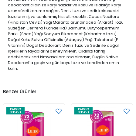
deodorant cildinize karşı naziktir ve koku ve ıslaklığa karşı
uzun süreli koruma sağlar; Deniz tuzu ve sedir kokusu sizi
tazelenmiş ve canlanmış hissettirecektir; Cocos Nucifera
(Hindistan Cevizi) Yağı Maranta arundinacea (Ararot) Tozu
Sütleğen Cerifera (Kandelilla) Balmumu Butyrospermum
Parkii (Shea) Yağı Sodyum Bikarbonat (Kabartma tozu)
Doğal Koku Salvia Officinalis (Adaçayı) Yağı Tokoferol (E
Vitamini) Doğal Deodorant, Deniz Tuzu ve Sedir ile doğal
içeriklerin faydalarını deneyimleyin; Cildinizi tahriş
edebilecek sert kimyasallara razı olmayın; Bugün Native
Deodorant'a geçin ve gün boyu taze ve kendinden emin
kalın;
Benzer Ürünler
KARGO
KARGO
BEDAVA
BEDAVA