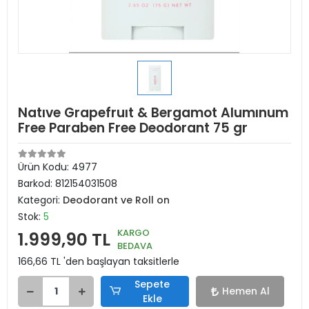
Natıve Grapefruıt & Bergamot Alumınum
Free Paraben Free Deodorant 75 gr
Ürün Kodu:
4977
Barkod:
812154031508
Kategori:
Deodorant ve Roll on
Stok:
5
KARGO
1.999,90 TL
BEDAVA
166,66 TL 'den başlayan taksitlerle
Sepete
Hemen Al
Ekle