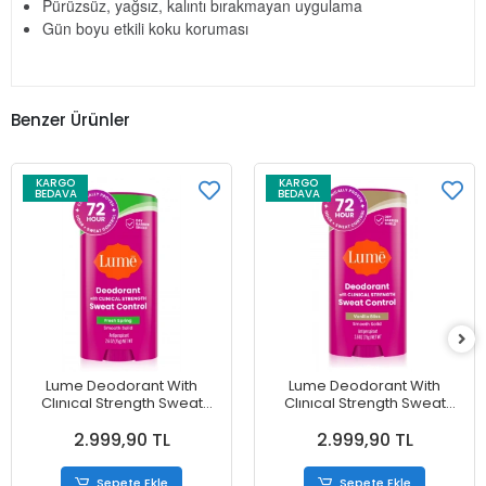
Pürüzsüz, yağsız, kalıntı bırakmayan uygulama
Gün boyu etkili koku koruması
Benzer Ürünler
KARGO
KARGO
BEDAVA
BEDAVA
Lume Deodorant With
Lume Deodorant With
Clınıcal Strength Sweat
Clınıcal Strength Sweat
Control Fresh Spring
Control Vanilla Bliss Smooth
2.999,90 TL
2.999,90 TL
Smooth Solid Antiperspirant
Solid Antiperspirant
Deodorant 75 g
Deodorant 75 g
Sepete Ekle
Sepete Ekle