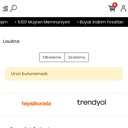
0
işim
• %100 Müşteri Memnuniyeti
• Büyük İndirim Fırsatları
LouAna
Filtreleme
Sıralama
Ürün bulunamadı.