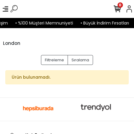
0
işim
• %100 Müşteri Memnuniyeti
• Büyük İndirim Fırsatları
London
Filtreleme
Sıralama
Ürün bulunamadı.