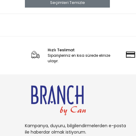
banana
Seçimleri Temizle
Banana Boat
Band Aid
benadryl
BETTY CROCKER
Hızlı Teslimat
bluey
Siparişleriniz en kısa sürede elinize
BOB
ulaşır.
BOUNCE
Buffalo
BURT'S
Cadbury
Candy
Carambar
Kampanya, duyuru, bilgilendirmelerden e-posta
CARAMİA
ile haberdar olmak istiyorum.