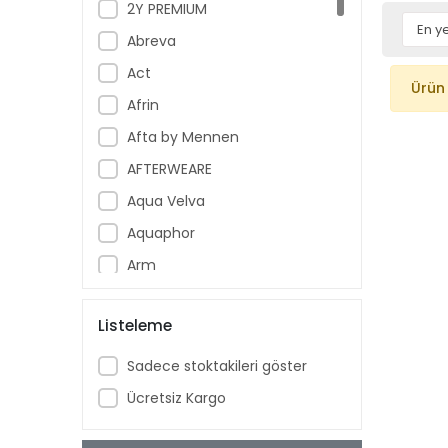
2Y PREMIUM
Abreva
Act
Ürün
Afrin
Afta by Mennen
AFTERWEARE
Aqua Velva
Aquaphor
Arm
Armoral
Listeleme
Aspercreme
Aussie
Sadece stoktakileri göster
Aveeno Baby
Ücretsiz Kargo
Ban