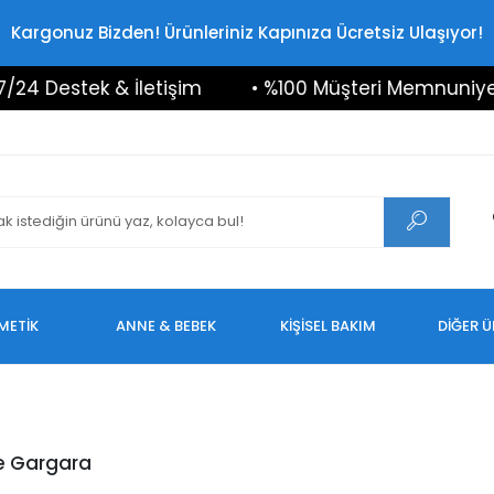
Kargonuz Bizden! Ürünleriniz Kapınıza Ücretsiz Ulaşıyor!
24 Destek & İletişim
• %100 Müşteri Memnuniyeti
METİK
ANNE & BEBEK
KİŞİSEL BAKIM
DİĞER 
ne Gargara