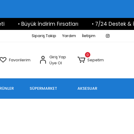
• Büyük İndirim Fırsatları
• 7/24 Destek & İlet
Sipariş Takip
Yardım
İletişim
0
Giriş Yap
Favorilerim
Sepetim
Üye Ol
ÜRÜNLER
SÜPERMARKET
AKSESUAR