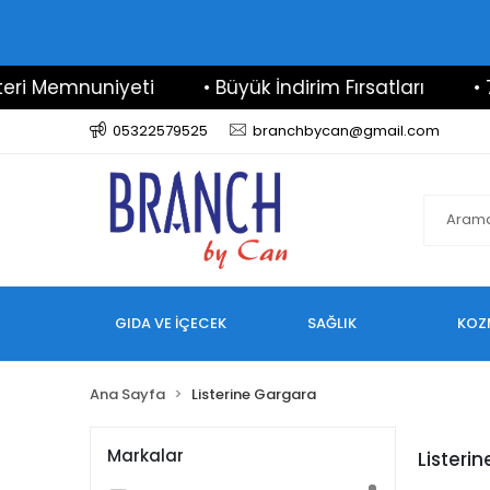
i Memnuniyeti
• Büyük İndirim Fırsatları
• 7/
05322579525
branchbycan@gmail.com
GIDA VE İÇECEK
SAĞLIK
KOZ
Ana Sayfa
Listerine Gargara
Markalar
Listeri