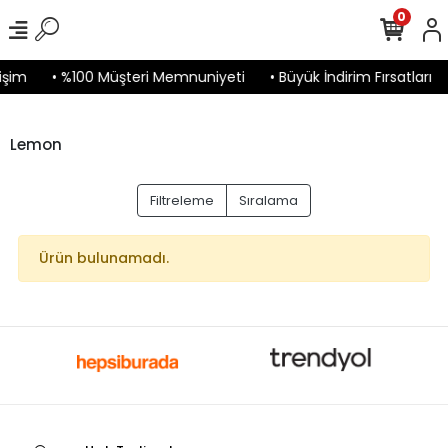
0
işim
• %100 Müşteri Memnuniyeti
• Büyük İndirim Fırsatları
Lemon
Filtreleme
Sıralama
Ürün bulunamadı.