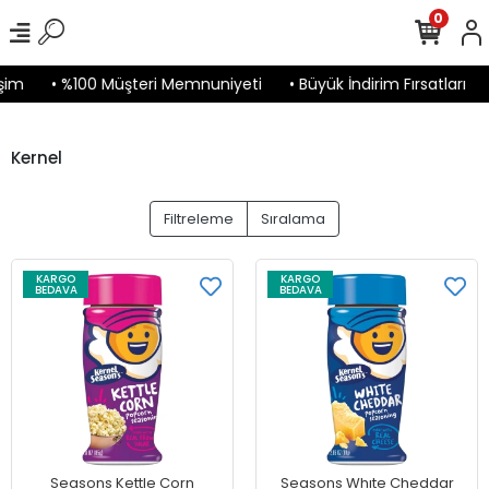
0
şim
• %100 Müşteri Memnuniyeti
• Büyük İndirim Fırsatları
Kernel
Filtreleme
Sıralama
KARGO
KARGO
BEDAVA
BEDAVA
Seasons Kettle Corn
Seasons Whıte Cheddar