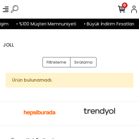
0
işim
• %100 Müşteri Memnuniyeti
• Büyük İndirim Fırsatları
JOLL
Filtreleme
Sıralama
Ürün bulunamadı.