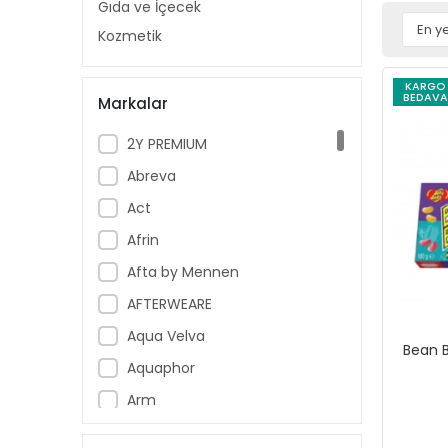
Gıda ve İçecek
Kozmetik
KARGO
BEDAVA
Markalar
2Y PREMIUM
Abreva
Act
Afrin
Afta by Mennen
AFTERWEARE
Aqua Velva
Bean B
Aquaphor
Arm
Armoral