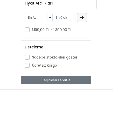
Fiyat Aralıkları
Aspercreme
Aussie
-
Aveeno Baby
Ban
1.199,00 TL - 1.399,00 TL
banana
Banana Boat
Listeleme
Band Aid
Sadece stoktakileri göster
benadryl
Ücretsiz Kargo
BETTY CROCKER
bluey
Seçimleri Temizle
BOB
BOUNCE
Buffalo
BURT'S