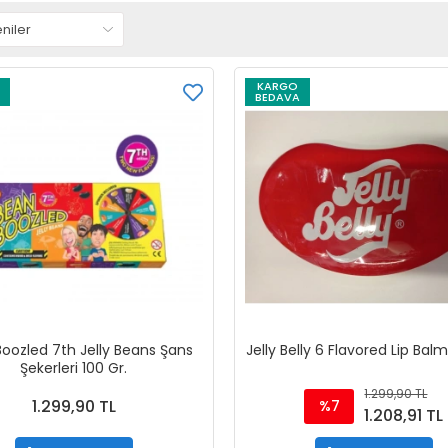
KARGO
BEDAVA
oozled 7th Jelly Beans Şans
Jelly Belly 6 Flavored Lip Bal
Şekerleri 100 Gr.
1.299,90 TL
1.299,90 TL
%7
1.208,91 TL