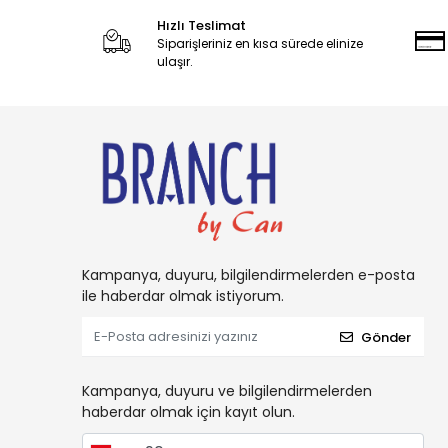
Cadbury
Hızlı Teslimat
Siparişleriniz en kısa sürede elinize
Candy
ulaşır.
Carambar
CARAMİA
Caress
Carol
Cetaphil
CHARM
Charms
Kampanya, duyuru, bilgilendirmelerden e-posta
ile haberdar olmak istiyorum.
Chattem
Chupa Chups
Gönder
Clorox
Kampanya, duyuru ve bilgilendirmelerden
Coca-Cola
haberdar olmak için kayıt olun.
Colgate