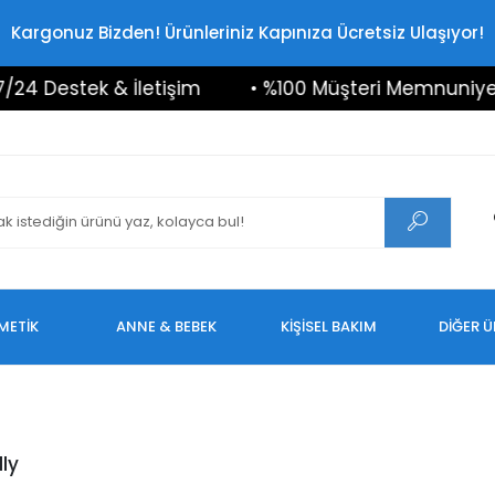
Kargonuz Bizden! Ürünleriniz Kapınıza Ücretsiz Ulaşıyor!
 Destek & İletişim
• %100 Müşteri Memnuniyeti
METİK
ANNE & BEBEK
KİŞİSEL BAKIM
DİĞER 
lly