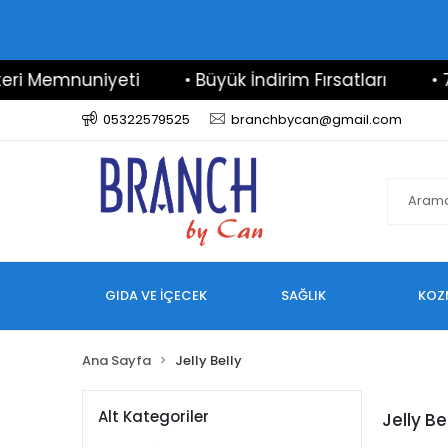
 Memnuniyeti
• Büyük İndirim Fırsatları
• 7/24
05322579525
branchbycan@gmail.com
GIDA VE İÇECEK
SAĞLIK
KOZ
Ana Sayfa
Jelly Belly
Alt Kategoriler
Jelly Be