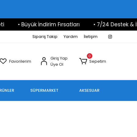
• Büyük İndirim Fırsatları
• 7/24 Destek & İleti
Sipariş Takip
Yardım
İletişim
0
Giriş Yap
Favorilerim
Sepetim
Üye Ol
ÜRÜNLER
SÜPERMARKET
AKSESUAR