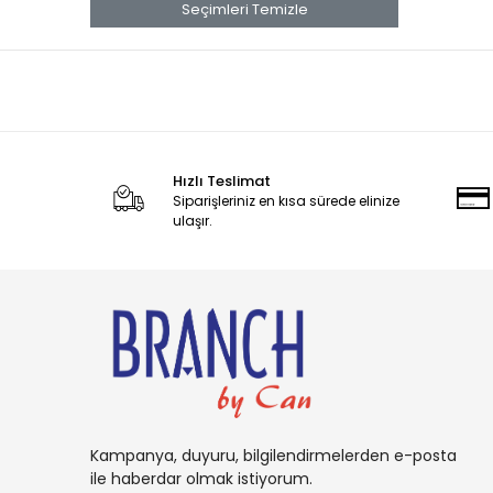
banana
Seçimleri Temizle
Banana Boat
Band Aid
benadryl
BETTY CROCKER
Hızlı Teslimat
bluey
Siparişleriniz en kısa sürede elinize
BOB
ulaşır.
BOUNCE
Buffalo
BURT'S
Cadbury
Candy
Carambar
Kampanya, duyuru, bilgilendirmelerden e-posta
CARAMİA
ile haberdar olmak istiyorum.