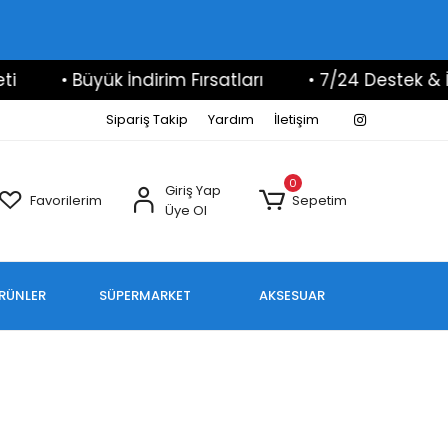
• Büyük İndirim Fırsatları
• 7/24 Destek & İlet
Sipariş Takip
Yardım
İletişim
0
Giriş Yap
Favorilerim
Sepetim
Üye Ol
ÜRÜNLER
SÜPERMARKET
AKSESUAR