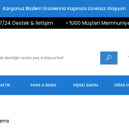
Kargonuz Bizden! Ürünleriniz Kapınıza Ücretsiz Ulaşıyor!
24 Destek & İletişim
• %100 Müşteri Memnuniyeti
METİK
ANNE & BEBEK
KİŞİSEL BAKIM
DİĞER 
iams