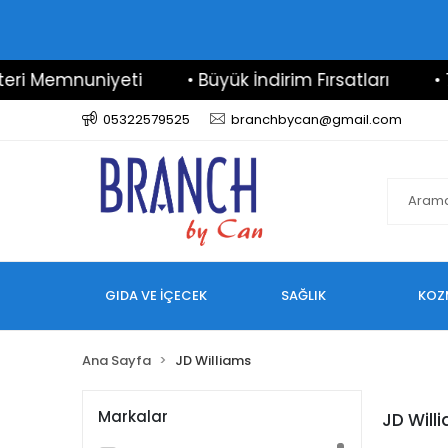
i Memnuniyeti
• Büyük İndirim Fırsatları
• 7/
05322579525
branchbycan@gmail.com
GIDA VE İÇECEK
SAĞLIK
KOZ
Ana Sayfa
JD Williams
Markalar
JD Will