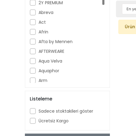
2Y PREMIUM
Abreva
Act
Ürün
Afrin
Afta by Mennen
AFTERWEARE
Aqua Velva
Aquaphor
Arm
Armoral
Listeleme
Aspercreme
Aussie
Sadece stoktakileri göster
Aveeno Baby
Ücretsiz Kargo
Ban