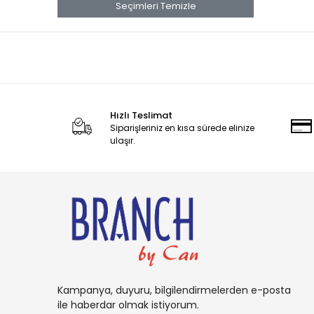
banana
Seçimleri Temizle
Banana Boat
Band Aid
benadryl
BETTY CROCKER
Hızlı Teslimat
bluey
Siparişleriniz en kısa sürede elinize
BOB
ulaşır.
BOUNCE
Buffalo
BURT'S
Cadbury
Candy
Carambar
Kampanya, duyuru, bilgilendirmelerden e-posta
CARAMİA
ile haberdar olmak istiyorum.