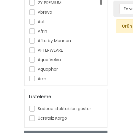
2Y PREMIUM
Abreva
Act
Ürün
Afrin
Afta by Mennen
AFTERWEARE
Aqua Velva
Aquaphor
Arm
Armoral
Listeleme
Aspercreme
Aussie
Sadece stoktakileri göster
Aveeno Baby
Ücretsiz Kargo
Ban