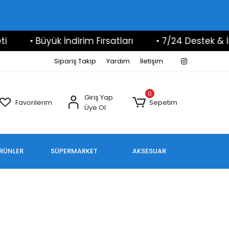
• Büyük İndirim Fırsatları
• 7/24 Destek & İlet
Sipariş Takip
Yardım
İletişim
0
Giriş Yap
Favorilerim
Sepetim
Üye Ol
ÜRÜNLER
SÜPERMARKET
AKSESUAR