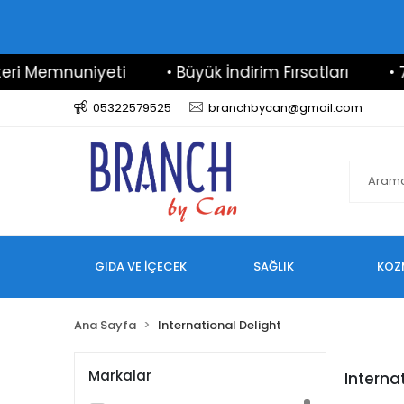
i Memnuniyeti
• Büyük İndirim Fırsatları
• 7/2
05322579525
branchbycan@gmail.com
GIDA VE İÇECEK
SAĞLIK
KOZ
Ana Sayfa
International Delight
Markalar
Interna