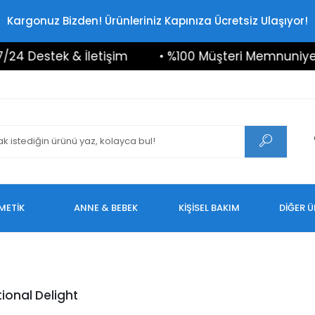
Kargonuz Bizden! Ürünleriniz Kapınıza Ücretsiz Ulaşıyor!
4 Destek & İletişim
• %100 Müşteri Memnuniyeti
METİK
ANNE & BEBEK
KİŞİSEL BAKIM
DİĞER 
tional Delight