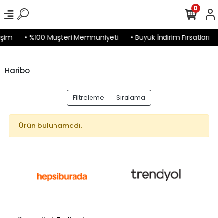
0
işim
• %100 Müşteri Memnuniyeti
• Büyük İndirim Fırsatları
Haribo
Filtreleme
Sıralama
Ürün bulunamadı.