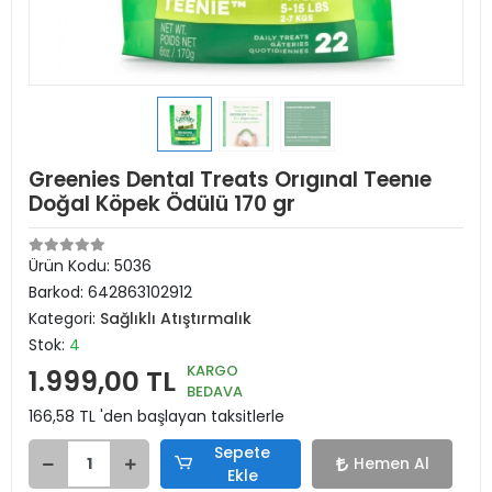
Greenies Dental Treats Orıgınal Teenıe
Doğal Köpek Ödülü 170 gr
Ürün Kodu:
5036
Barkod:
642863102912
Kategori:
Sağlıklı Atıştırmalık
Stok:
4
KARGO
1.999,00 TL
BEDAVA
166,58 TL 'den başlayan taksitlerle
Sepete
Hemen Al
Ekle