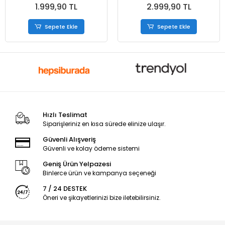
1.999,90 TL
2.999,90 TL
Ödülü 22 Adet
7 Kg arası Köpekler İçin
Sepete Ekle
Sepete Ekle
Hızlı Teslimat
Siparişleriniz en kısa sürede elinize ulaşır.
Güvenli Alışveriş
Güvenli ve kolay ödeme sistemi
Geniş Ürün Yelpazesi
Binlerce ürün ve kampanya seçeneği
7 / 24 DESTEK
Öneri ve şikayetlerinizi bize iletebilirsiniz.