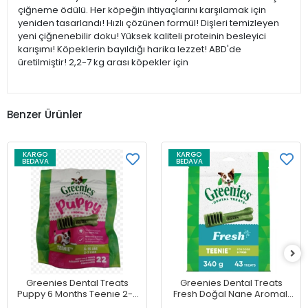
çiğneme ödülü. Her köpeğin ihtiyaçlarını karşılamak için
yeniden tasarlandı! Hızlı çözünen formül! Dişleri temizleyen
yeni çiğnenebilir doku! Yüksek kaliteli proteinin besleyici
karışımı! Köpeklerin bayıldığı harika lezzet! ABD'de
üretilmiştir! 2,2-7 kg arası köpekler için
Benzer Ürünler
KARGO
KARGO
BEDAVA
BEDAVA
Greenies Dental Treats
Greenies Dental Treats
Puppy 6 Months Teenıe 2-7
Fresh Doğal Nane Aromalı
kg Köpekler İçin Diş Bakımı
Diş Bakım Ödülleri TEENIE 2-