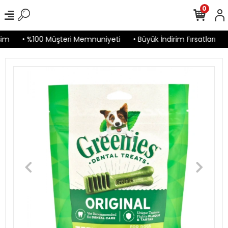
0
im
• %100 Müşteri Memnuniyeti
• Büyük İndirim Fırsatları
•