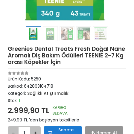
Greenies Dental Treats Fresh Doğal Nane
Aromalı Diş Bakım Ödülleri TEENIE 2-7 Kg
arası Köpekler İçin
Ürün Kodu:
5250
Barkod:
642863104718
Kategori:
Sağlıklı Atıştırmalık
Stok:
1
KARGO
2.999,90 TL
BEDAVA
249,99 TL 'den başlayan taksitlerle
Sepete
Hemen Al