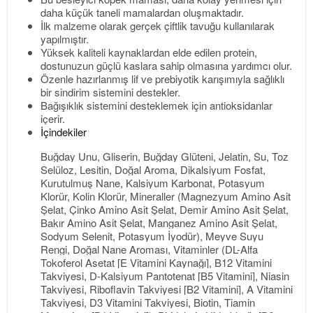
daha küçük taneli mamalardan oluşmaktadır.
İlk malzeme olarak gerçek çiftlik tavuğu kullanılarak
yapılmıştır.
Yüksek kaliteli kaynaklardan elde edilen protein,
dostunuzun güçlü kaslara sahip olmasına yardımcı olur.
Özenle hazırlanmış lif ve prebiyotik karışımıyla sağlıklı
bir sindirim sistemini destekler.
Bağışıklık sistemini desteklemek için antioksidanlar
içerir.
İçindekiler
Buğday Unu, Gliserin, Buğday Glüteni, Jelatin, Su, Toz
Selüloz, Lesitin, Doğal Aroma, Dikalsiyum Fosfat,
Kurutulmuş Nane, Kalsiyum Karbonat, Potasyum
Klorür, Kolin Klorür, Mineraller (Magnezyum Amino Asit
Şelat, Çinko Amino Asit Şelat, Demir Amino Asit Şelat,
Bakır Amino Asit Şelat, Manganez Amino Asit Şelat,
Sodyum Selenit, Potasyum İyodür), Meyve Suyu
Rengi, Doğal Nane Aroması, Vitaminler (DL-Alfa
Tokoferol Asetat [E Vitamini Kaynağı], B12 Vitamini
Takviyesi, D-Kalsiyum Pantotenat [B5 Vitamini], Niasin
Takviyesi, Riboflavin Takviyesi [B2 Vitamini], A Vitamini
Takviyesi, D3 Vitamini Takviyesi, Biotin, Tiamin