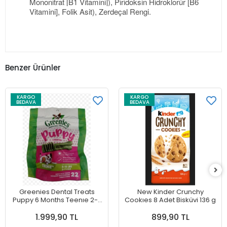
Mononitrat [B1 Vitamini]), Piridoksin Hidroklorür [B6
Vitamini], Folik Asit), Zerdeçal Rengi.
Benzer Ürünler
KARGO
KARGO
BEDAVA
BEDAVA
Greenies Dental Treats
New Kinder Crunchy
Puppy 6 Months Teenıe 2-7
Cookıes 8 Adet Bisküvi 136 g
kg Köpekler İçin Diş Bakımı
1.999,90 TL
899,90 TL
Ödülü 22 Adet