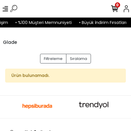
0
işim
• %100 Müşteri Memnuniyeti
• Büyük İndirim Fırsatları
Glade
Filtreleme
Sıralama
Ürün bulunamadı.