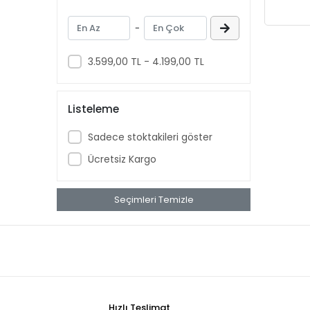
Aussie
-
Aveeno Baby
Ban
3.599,00 TL - 4.199,00 TL
banana
Banana Boat
Listeleme
Band Aid
Sadece stoktakileri göster
benadryl
Ücretsiz Kargo
BETTY CROCKER
bluey
Seçimleri Temizle
BOB
BOUNCE
Buffalo
BURT'S
Cadbury
Hızlı Teslimat