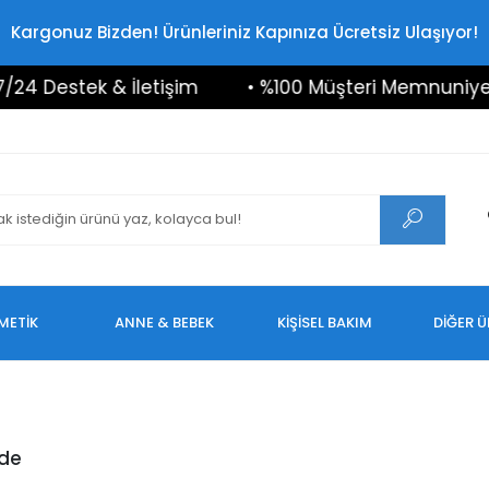
Kargonuz Bizden! Ürünleriniz Kapınıza Ücretsiz Ulaşıyor!
4 Destek & İletişim
• %100 Müşteri Memnuniyeti
METİK
ANNE & BEBEK
KİŞİSEL BAKIM
DİĞER 
de