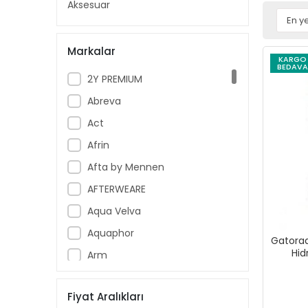
Aksesuar
Markalar
KARGO
BEDAVA
2Y PREMIUM
Abreva
Act
Afrin
Afta by Mennen
AFTERWEARE
Aqua Velva
Aquaphor
Gatorad
Hid
Arm
Armoral
Fiyat Aralıkları
Aspercreme