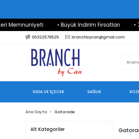
i Memnuniyeti
• Büyük İndirim Fırsatları
• 7/2
05322579525
branchbycan@gmail.com
GIDA VE İÇECEK
SAĞLIK
KOZ
Ana Sayfa
Gatorade
Alt Kategoriler
Gatora