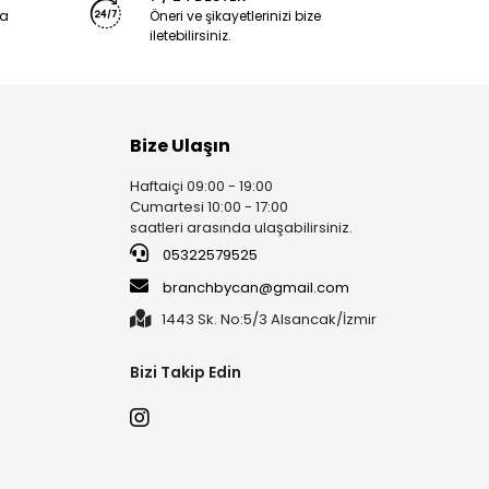
ya
Öneri ve şikayetlerinizi bize
iletebilirsiniz.
Bize Ulaşın
Haftaiçi 09:00 - 19:00
Cumartesi 10:00 - 17:00
saatleri arasında ulaşabilirsiniz.
05322579525
branchbycan@gmail.com
1443 Sk. No:5/3 Alsancak/İzmir
Bizi Takip Edin