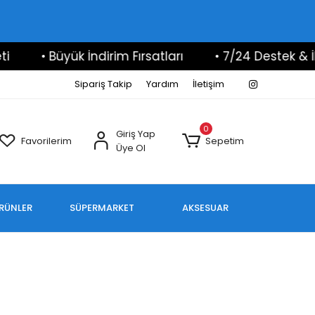
• Büyük İndirim Fırsatları
• 7/24 Destek & İlet
Sipariş Takip
Yardım
İletişim
0
Giriş Yap
Favorilerim
Sepetim
Üye Ol
ÜRÜNLER
SÜPERMARKET
AKSESUAR