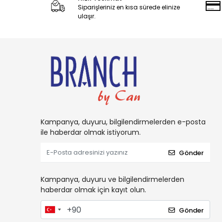
Siparişleriniz en kısa sürede elinize
Candy
ulaşır.
Carambar
CARAMİA
Caress
Carol
Cetaphil
CHARM
Charms
Kampanya, duyuru, bilgilendirmelerden e-posta
ile haberdar olmak istiyorum.
Chattem
Chupa Chups
Gönder
Clorox
Kampanya, duyuru ve bilgilendirmelerden
Coca-Cola
haberdar olmak için kayıt olun.
Colgate
Gönder
Comet