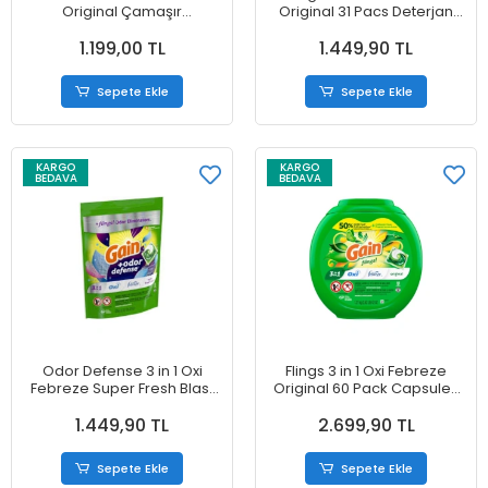
Original Çamaşır
Original 31 Pacs Deterjan
Yumuşatıcısı 1,31 ml
629 gr
1.199,00 TL
1.449,90 TL
Sepete Ekle
Sepete Ekle
KARGO
KARGO
BEDAVA
BEDAVA
Odor Defense 3 in 1 Oxi
Flings 3 in 1 Oxi Febreze
Febreze Super Fresh Blast
Original 60 Pack Capsules
31 Pack Deterjan 629 gr
1.21 kg
1.449,90 TL
2.699,90 TL
Sepete Ekle
Sepete Ekle