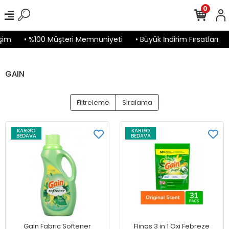
0
şim
• %100 Müşteri Memnuniyeti
• Büyük İndirim Fırsatları
GAIN
Filtreleme
Sıralama
KARGO
KARGO
BEDAVA
BEDAVA
Gain Fabrıc Softener
Flings 3 in 1 Oxi Febreze